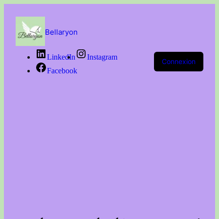
Passer
au
contenu
Bellaryon
LinkedIn
Instagram
Connexion
Facebook