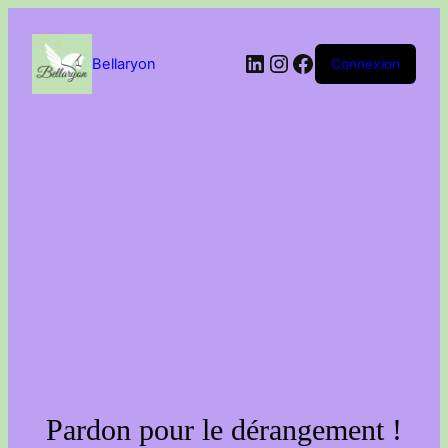
Passer
au
contenu
LinkedIn
Instagram
Facebook
Bellaryon
Connexion
Pardon pour le dérangement !