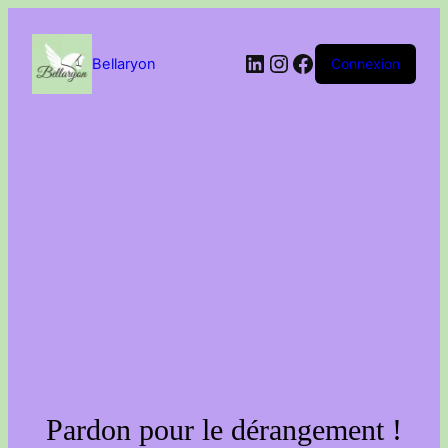
Passer
au
contenu
LinkedIn
Instagram
Facebook
Bellaryon
Connexion
Pardon pour le dérangement !