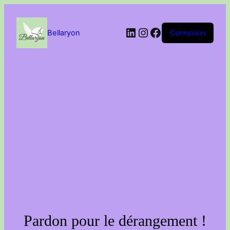
Passer
au
contenu
LinkedIn
Instagram
Facebook
Bellaryon
Connexion
Pardon pour le dérangement !